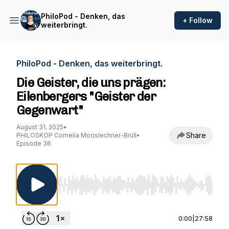
PhiloPod - Denken, das
+ Follow
weiterbringt.
PhiloPod - Denken, das weiterbringt.
Die Geister, die uns prägen:
Eilenbergers "Geister der
Gegenwart"
August 31, 2025
•
Share
PHILOSKOP Cornelia Mooslechner-Brüll
•
Episode 36
Use Left/Right to seek, Home/End to jump to st
0:00
|
27:58