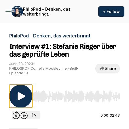
PhiloPod - Denken, das
+ Follow
weiterbringt.
PhiloPod - Denken, das weiterbringt.
Interview #1: Stefanie Rieger über
das geprüfte Leben
June 23, 2023
•
Share
PHILOSKOP Cornelia Mooslechner-Brüll
•
Episode 19
Use Left/Right to seek, Home/End to jump to st
0:00
|
32:43